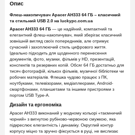
Опис
Флеш-накопичувач Apacer AH333 64 ГБ – класичний
та стильний USB 2.0 на luckypc.com.ua
Apacer AH333 64 ГБ
— це надійний, компактний та
елегантний флеш-накопичувач, який зберігає класичний
зовнішній вигляд своїх попередників, але отримує
сучасний і захоплюючий стиль цифрового життя.
Ідеально підходить для щоденного перенесення
документів, фото, музики, фільмів у HD, презентацій,
конспектів та резервних копій. Обсяг 64 ГБ достатньо для
тисяч фотографій, кількох фільмів, музичної бібліотеки чи
робочих матеріалів. Флешка чудово працює з ПК,
ноутбуками, телевізорами, медіаплеєрами, Android-
смартфонами, планшетами та іншими пристроями з
портом USB Type-A.
Дизайн та ергономіка
Apacer AH333 виконаний у модному кольорі «таємничий
чорний» з вигнутою рубіново-червоною смужкою, яка
підкреслює елегантність і динаміку. Округлий контур
корпусу міцно та зручно фіксується в руці, не вислизає