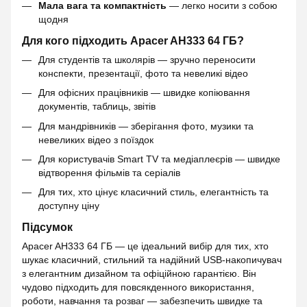
Мала вага та компактність
— легко носити з собою
щодня
Для кого підходить Apacer AH333 64 ГБ?
Для студентів та школярів — зручно переносити
конспекти, презентації, фото та невеликі відео
Для офісних працівників — швидке копіювання
документів, таблиць, звітів
Для мандрівників — зберігання фото, музики та
невеликих відео з поїздок
Для користувачів Smart TV та медіаплеєрів — швидке
відтворення фільмів та серіалів
Для тих, хто цінує класичний стиль, елегантність та
доступну ціну
Підсумок
Apacer AH333 64 ГБ — це ідеальний вибір для тих, хто
шукає класичний, стильний та надійний USB-накопичувач
з елегантним дизайном та офіційною гарантією. Він
чудово підходить для повсякденного використання,
роботи, навчання та розваг — забезпечить швидке та