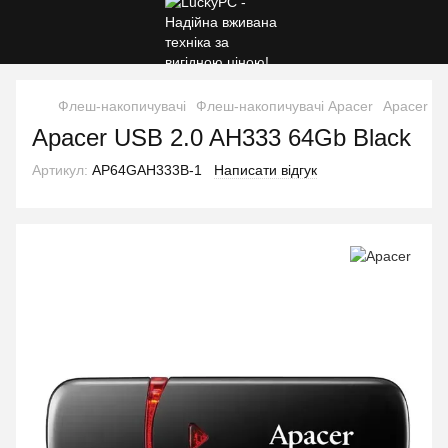
Флеш-накопичувачі
Флеш-накопичувачі Apacer
Apacer U
Apacer USB 2.0 AH333 64Gb Black
Артикул:
AP64GAH333B-1
Написати відгук