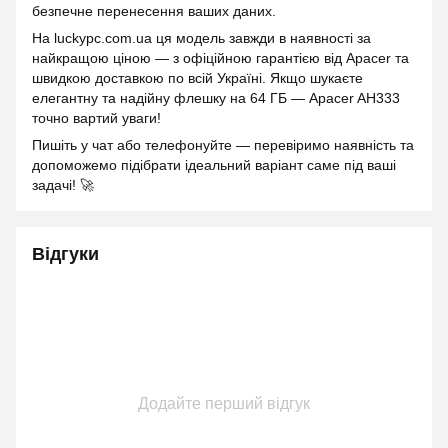
безпечне перенесення ваших даних.
На luckypc.com.ua ця модель завжди в наявності за
найкращою ціною — з офіційною гарантією від Apacer та
швидкою доставкою по всій Україні. Якщо шукаєте
елегантну та надійну флешку на 64 ГБ — Apacer AH333
точно вартий уваги!
Пишіть у чат або телефонуйте — перевіримо наявність та
допоможемо підібрати ідеальний варіант саме під ваші
задачі! 🚀
Відгуки
Додайте перший відгук