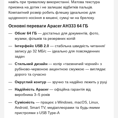
навіть при тривалому використанні. Матова текстура
приємна на дотик і не залишає відбитків пальців.
Компактний розмір робить флешку ідеальною для
щоденного носіння в кишені, сумці чи на брелоку.
Основні переваги Apacer AH333 64 ГБ
Обсяг 64 ГБ
— достатньо для документів, фото,
музики, фільмів та резервних копій
Інтерфейс USB 2.0
— стабільна швидкість читання/
запису до 32 МБ/с — ідеально для повсякденних
задач
Стильний дизайн
— колір «таємничий чорний» з
рубіново-червоною акцентною смужкою — виглядає
дорого та сучасно
Округлий контур
— зручно та надійно лежить у руці
Надійність Apacer
— офіційна гарантія від
виробника 3–5 років
Сумісність
— працює з Windows, macOS, Linux,
Android, Smart TV, медіаплеєрами та будь-якими
пристроями з USB Type-A