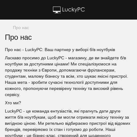
Про нас
Про нас
Про нас - LuckyPC: Ваш партнер у виборі б/в ноутбуків
Ласкаво просимо до LuckyPC - магазину, де ви знайдете б/в
ноутбуки за доступними цінами! Ми спеціалізуємося на
продажу техніки з Європи, допомагаючи фрілансерам,
студентам, малому бізнесу та всім, хто шукає якісні пристрої.
Наша мета - зробити сучасні технології доступними для
кожного, пропонуючи перевірену техніку та високий рівень
сервісу.
Хто ми?
LuckyPC - це команда ентузіастів, які прагнуть дати друге
життя б/в ноутбукам, щоб ви могли отримати якісну техніку за
вигідною ціною. Ми ретельно відбираємо пристрої від відомих
брендів, перевіряємо їх стан і готуємо до роботи. Наші
ноутбуки - це бізнес-клас, створений для щоденного