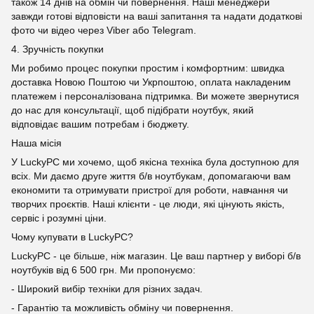
також 14 днів на обмін чи повернення. Наші менеджери
завжди готові відповісти на ваші запитання та надати додаткові
фото чи відео через Viber або Telegram.
4. Зручність покупки
Ми робимо процес покупки простим і комфортним: швидка
доставка Новою Поштою чи Укрпоштою, оплата накладеним
платежем і персоналізована підтримка. Ви можете звернутися
до нас для консультації, щоб підібрати ноутбук, який
відповідає вашим потребам і бюджету.
Наша місія
У LuckyPC ми хочемо, щоб якісна техніка була доступною для
всіх. Ми даємо друге життя б/в ноутбукам, допомагаючи вам
економити та отримувати пристрої для роботи, навчання чи
творчих проєктів. Наші клієнти - це люди, які цінують якість,
сервіс і розумні ціни.
Чому купувати в LuckyPC?
LuckyPC - це більше, ніж магазин. Це ваш партнер у виборі б/в
ноутбуків від 6 500 грн. Ми пропонуємо:
- Широкий вибір техніки для різних задач.
- Гарантію та можливість обміну чи повернення.