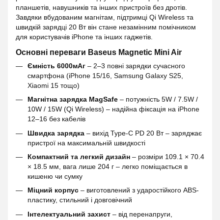
планшетів, навушників та інших пристроїв без дротів.
Завдяки вбудованим магнітам, підтримці Qi Wireless та
швидкій зарядці 20 Вт він стане незамінним помічником
для користувачів iPhone та інших гаджетів.
Основні переваги Baseus Magnetic Mini Air
Ємність 6000мАг
– 2–3 повні зарядки сучасного
смартфона (iPhone 15/16, Samsung Galaxy S25,
Xiaomi 15 тощо)
Магнітна зарядка MagSafe
– потужність 5W / 7.5W /
10W / 15W (Qi Wireless) – надійна фіксація на iPhone
12–16 без кабелів
Швидка зарядка
– вихід Type-C PD 20 Вт – заряджає
пристрої на максимальній швидкості
Компактний та легкий дизайн
– розміри 109.1 × 70.4
× 18.5 мм, вага лише 204 г – легко поміщається в
кишеню чи сумку
Міцний корпус
– виготовлений з ударостійкого ABS-
пластику, стильний і довговічний
Інтелектуальний захист
– від перенапруги,