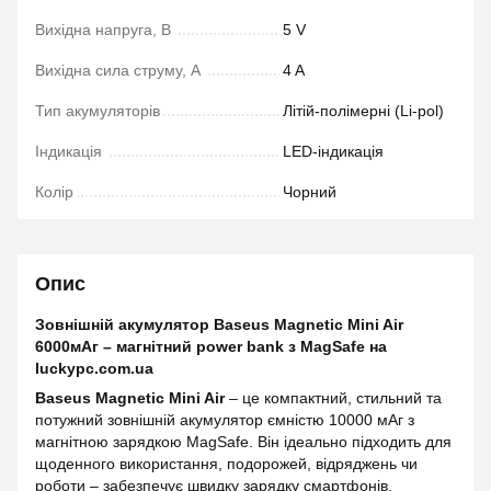
Вихідна напруга, В
5 V
Вихідна сила струму, А
4 A
Тип акумуляторів
Літій-полімерні (Li-pol)
Індикація
LED-індикація
Колір
Чорний
Опис
Зовнішній акумулятор Baseus Magnetic Mini Air
6000мАг – магнітний power bank з MagSafe на
luckypc.com.ua
Baseus Magnetic Mini Air
– це компактний, стильний та
потужний зовнішній акумулятор ємністю 10000 мАг з
магнітною зарядкою MagSafe. Він ідеально підходить для
щоденного використання, подорожей, відряджень чи
роботи – забезпечує швидку зарядку смартфонів,