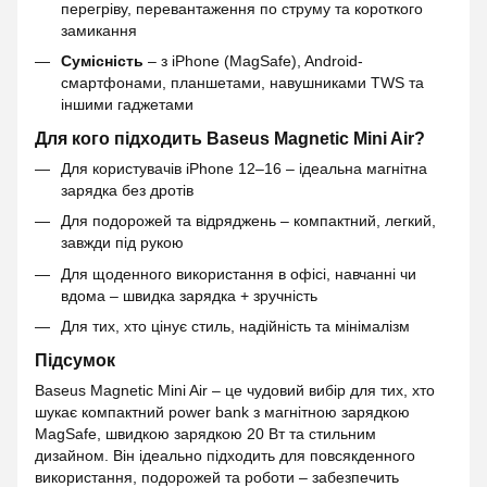
перегріву, перевантаження по струму та короткого
замикання
Сумісність
– з iPhone (MagSafe), Android-
смартфонами, планшетами, навушниками TWS та
іншими гаджетами
Для кого підходить Baseus Magnetic Mini Air?
Для користувачів iPhone 12–16 – ідеальна магнітна
зарядка без дротів
Для подорожей та відряджень – компактний, легкий,
завжди під рукою
Для щоденного використання в офісі, навчанні чи
вдома – швидка зарядка + зручність
Для тих, хто цінує стиль, надійність та мінімалізм
Підсумок
Baseus Magnetic Mini Air – це чудовий вибір для тих, хто
шукає компактний power bank з магнітною зарядкою
MagSafe, швидкою зарядкою 20 Вт та стильним
дизайном. Він ідеально підходить для повсякденного
використання, подорожей та роботи – забезпечить