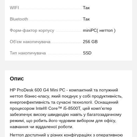
WIFI
Так
Bluetooth
Так
Форм-фактор корпусу
miniPC( неттоп )
Об'єм накопичувача
256 GB
Тип накопичувача
SSD
Опис
HP ProDesk 600 G4 Mini PC - компактний та потужний
неттоп бізнес-класу, який поєднує у собі продуктивність,
енергоефективність та сучасні технології. Оснащений
процесором Intel® Core™ i5-8500T, цей комп'ютер
забезпечує високу швидкодію навіть у багатозадачному
режимі, що робить його чудовим вибором для офісу,
навчання чи віддаленої роботи.
Неттоп доступний у різних конфігураціях з оперативною