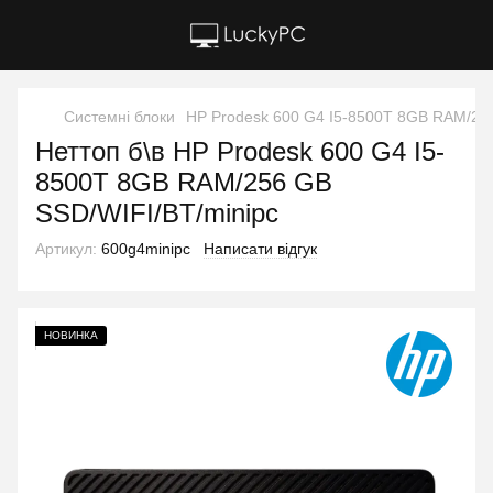
Системні блоки
HP Prodesk 600 G4 I5-8500T 8GB RAM/25
Неттоп б\в HP Prodesk 600 G4 I5-
8500T 8GB RAM/256 GB
SSD/WIFI/BT/minipc
Артикул:
600g4minipc
Написати відгук
НОВИНКА