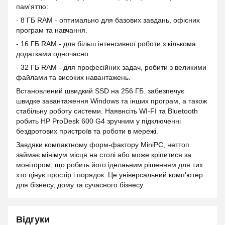
пам'яттю:
- 8 ГБ RAM - оптимально для базових завдань, офісних
програм та навчання.
- 16 ГБ RAM - для більш інтенсивної роботи з кількома
додатками одночасно.
- 32 ГБ RAM - для професійних задач, робити з великими
файлами та високих навантажень.
Встановлений швидкий SSD на 256 ГБ. забезпечує
швидке завантаження Windows та інших програм, а також
стабільну роботу системи. Наявнсіть WI-FI та Bluetooth
робить HP ProDesk 600 G4 зручним у підключенні
бездротових пристроїв та роботи в мережі.
Завдяки компактному форм-фактору MiniPC, неттоп
займає мінімум місця на столі або може кріпитися за
монітором, що робить його іделаьним рішенням для тих
хто цінує простір і порядок. Це універсальний комп'ютер
для бізнесу, дому та сучасного бізнесу.
Відгуки