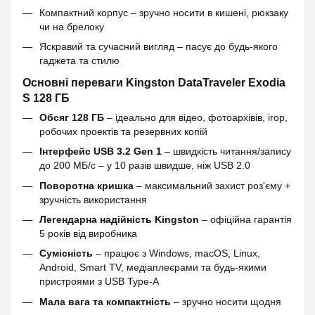
Компактний корпус – зручно носити в кишені, рюкзаку
чи на брелоку
Яскравий та сучасний вигляд – пасує до будь-якого
гаджета та стилю
Основні переваги Kingston DataTraveler Exodia
S 128 ГБ
Обсяг 128 ГБ
– ідеально для відео, фотоархівів, ігор,
робочих проектів та резервних копій
Інтерфейс USB 3.2 Gen 1
– швидкість читання/запису
до 200 МБ/с – у 10 разів швидше, ніж USB 2.0
Поворотна кришка
– максимальний захист роз'єму +
зручність використання
Легендарна надійність Kingston
– офіційна гарантія
5 років від виробника
Сумісність
– працює з Windows, macOS, Linux,
Android, Smart TV, медіаплеєрами та будь-якими
пристроями з USB Type-A
Мала вага та компактність
– зручно носити щодня