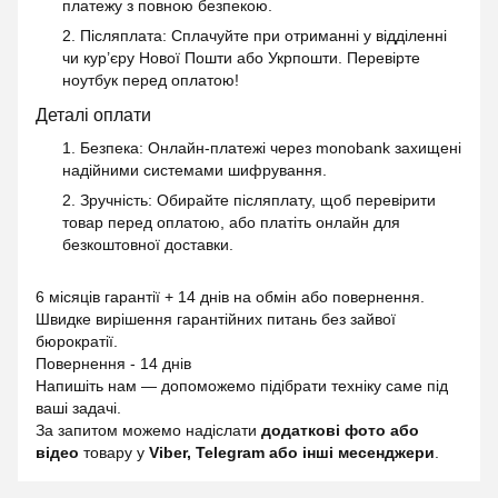
платежу з повною безпекою.
2. Післяплата
: Сплачуйте при отриманні у відділенні
чи кур’єру Нової Пошти або Укрпошти. Перевірте
ноутбук перед оплатою!
Деталі оплати
1. Безпека
: Онлайн-платежі через monobank захищені
надійними системами шифрування.
2. Зручність
: Обирайте післяплату, щоб перевірити
товар перед оплатою, або платіть онлайн для
безкоштовної доставки.
6 місяців гарантії + 14 днів на обмін або повернення.
Швидке вирішення гарантійних питань без зайвої
бюрократії.
Повернення - 14 днів
Напишіть нам — допоможемо підібрати техніку саме під
ваші задачі.
За запитом можемо надіслати
додаткові фото або
відео
товару у
Viber, Telegram або інші месенджери
.