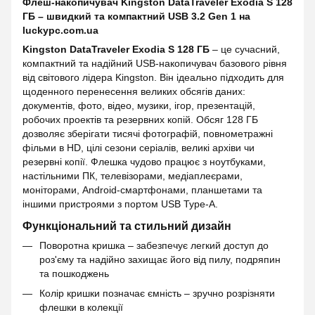
Флеш-накопичувач Kingston DataTraveler Exodia S 128
ГБ – швидкий та компактний USB 3.2 Gen 1 на
luckypc.com.ua
Kingston DataTraveler Exodia S 128 ГБ
– це сучасний,
компактний та надійний USB-накопичувач базового рівня
від світового лідера Kingston. Він ідеально підходить для
щоденного перенесення великих обсягів даних:
документів, фото, відео, музики, ігор, презентацій,
робочих проектів та резервних копій. Обсяг 128 ГБ
дозволяє зберігати тисячі фотографій, повнометражні
фільми в HD, цілі сезони серіалів, великі архіви чи
резервні копії. Флешка чудово працює з ноутбуками,
настільними ПК, телевізорами, медіаплеєрами,
моніторами, Android-смартфонами, планшетами та
іншими пристроями з портом USB Type-A.
Функціональний та стильний дизайн
Поворотна кришка – забезпечує легкий доступ до
роз'єму та надійно захищає його від пилу, подряпин
та пошкоджень
Колір кришки позначає ємність – зручно розрізняти
флешки в колекції