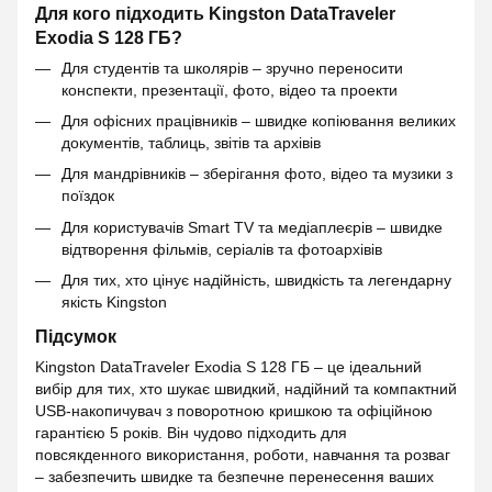
Для кого підходить Kingston DataTraveler
Exodia S 128 ГБ?
Для студентів та школярів – зручно переносити
конспекти, презентації, фото, відео та проекти
Для офісних працівників – швидке копіювання великих
документів, таблиць, звітів та архівів
Для мандрівників – зберігання фото, відео та музики з
поїздок
Для користувачів Smart TV та медіаплеєрів – швидке
відтворення фільмів, серіалів та фотоархівів
Для тих, хто цінує надійність, швидкість та легендарну
якість Kingston
Підсумок
Kingston DataTraveler Exodia S 128 ГБ – це ідеальний
вибір для тих, хто шукає швидкий, надійний та компактний
USB-накопичувач з поворотною кришкою та офіційною
гарантією 5 років. Він чудово підходить для
повсякденного використання, роботи, навчання та розваг
– забезпечить швидке та безпечне перенесення ваших