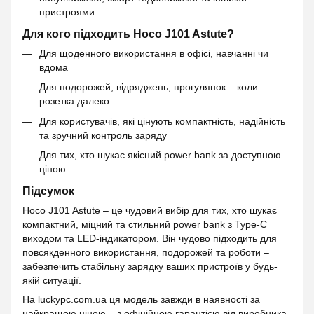
пристроями
Для кого підходить Hoco J101 Astute?
Для щоденного використання в офісі, навчанні чи
вдома
Для подорожей, відряджень, прогулянок – коли
розетка далеко
Для користувачів, які цінують компактність, надійність
та зручний контроль заряду
Для тих, хто шукає якісний power bank за доступною
ціною
Підсумок
Hoco J101 Astute – це чудовий вибір для тих, хто шукає
компактний, міцний та стильний power bank з Type-C
виходом та LED-індикатором. Він чудово підходить для
повсякденного використання, подорожей та роботи –
забезпечить стабільну зарядку ваших пристроїв у будь-
якій ситуації.
На luckypc.com.ua ця модель завжди в наявності за
найкращою ціною – з офіційною гарантією від виробника