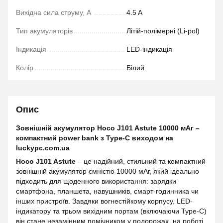
Вихідна сила струму, А
4.5 A
Тип акумуляторів
Літій-полімерні (Li-pol)
Індикація
LED-індикація
Колір
Білий
Опис
Зовнішній акумулятор Hoco J101 Astute 10000 мАг –
компактний power bank з Type-C виходом на
luckypc.com.ua
Hoco J101 Astute
– це надійний, стильний та компактний
зовнішній акумулятор ємністю 10000 мАг, який ідеально
підходить для щоденного використання: зарядки
смартфона, планшета, навушників, смарт-годинника чи
інших пристроїв. Завдяки вогнестійкому корпусу, LED-
індикатору та трьом вихідним портам (включаючи Type-C)
він стане незамінним помічником у подорожах, на роботі,