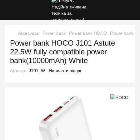
Аксесуари
Power bank
Power bank HOCO
Power bank HO
Power bank HOCO J101 Astute
22.5W fully compatible power
bank(10000mAh) White
Артикул:
J101_W
Написати відгук