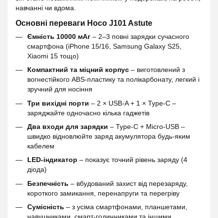
навчанні чи вдома.
Основні переваги Hoco J101 Astute
Ємність 10000 мАг
– 2–3 повні зарядки сучасного
смартфона (iPhone 15/16, Samsung Galaxy S25,
Xiaomi 15 тощо)
Компактний та міцний корпус
– виготовлений з
вогнестійкого ABS-пластику та полікарбонату, легкий і
зручний для носіння
Три вихідні порти
– 2 × USB-A + 1 × Type-C –
заряджайте одночасно кілька гаджетів
Два входи для зарядки
– Type-C + Micro-USB –
швидко відновлюйте заряд акумулятора будь-яким
кабелем
LED-індикатор
– показує точний рівень заряду (4
діода)
Безпечність
– вбудований захист від перезаряду,
короткого замикання, перенапруги та перегріву
Сумісність
– з усіма смартфонами, планшетами,
навушниками, смарт-годинниками та іншими