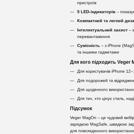
пристроїв
5 LED-індикаторів
– показу
Компактний та легкий диз
Інтелектуальний захист
– в
перевантаження
Сумісність
– з iPhone (Mag
та іншими гаджетами
Для кого підходить Veger
Для користувачів iPhone 12–
Для подорожей та відряджень
Для щоденного використання 
Для тих, хто цінує стиль, над
Підсумок
Veger MagOn – це чудовий вибір
зарядкою MagSafe, швидкою заря
для повсякденного використання