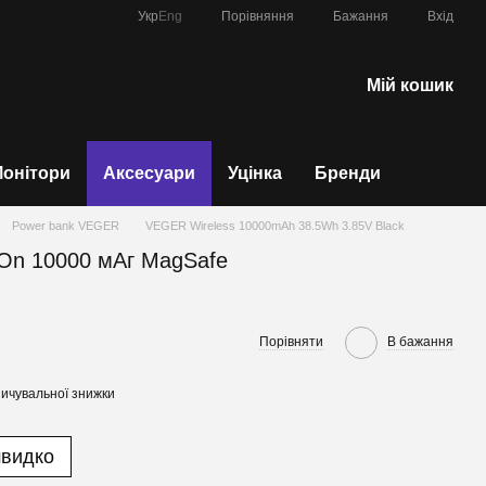
Порівняння
Укр
Eng
Бажання
Вхід
Мій кошик
онітори
Аксесуари
Уцінка
Бренди
Power bank VEGER
VEGER Wireless 10000mAh 38.5Wh 3.85V Black
On 10000 мАг MagSafe
Порівняти
В бажання
ичувальної знижки
швидко