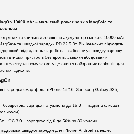
agOn 10000 мАг – магнітний power bank з MagSafe та
c.com.ua
потужний та стильний зовнішній акумулятор ємністю 10000 мАг
MagSafe та швидкої зарядки PD 22,5 Вт. Він ідеально підходить
одорожей, відряджень чи роботи – забезпечує швидку зарядку
ків та інших пристроїв без дротів. Завдяки вбудованим
 та інтелектуальному захисту це один з найкращих варіантів для
асних гаджетів.
agOn
вні зарядки смартфона (iPhone 15/16, Samsung Galaxy S25,
– бездротова зарядка потужністю до 15 Вт – надійна фіксація
рез чохли)
Вт + QC 3.0 – заряджає від 0 до 50% за 30 хвилин
 підтримка швидкої зарядки для iPhone, Android та інших