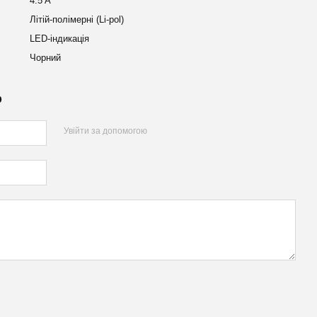
4.5 A
Літій-полімерні (Li-pol)
LED-індикація
Чорний
р
Увійти за допомогою