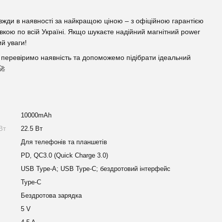
вжди в наявності за найкращою ціною – з офіційною гарантією
вкою по всій Україні. Якщо шукаєте надійний магнітний power
й уваги!
 перевіримо наявність та допоможемо підібрати ідеальний
🚀
10000mAh
Вт
22.5 Вт
Для телефонів та планшетів
PD, QC3.0 (Quick Charge 3.0)
USB Type-A; USB Type-C; бездротовий інтерфейс
Type-C
Бездротова зарядка
5 V