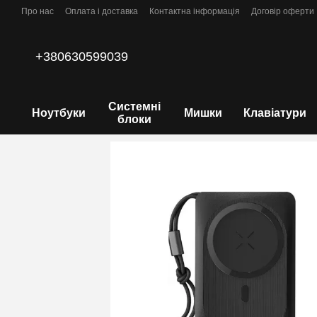
Перейти до основного контенту
Про нас
Оплата і доставка
Контактна інформація
Договір оферти
+380630599039
Системні
Ноутбуки
Мишки
Клавіатури
блоки