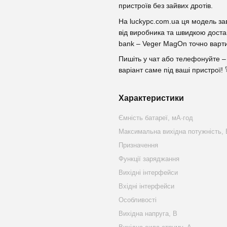
пристроїв без зайвих дротів.
На luckypc.com.ua ця модель за
від виробника та швидкою доста
bank – Veger MagOn точно варти
Пишіть у чат або телефонуйте –
варіант саме під ваші пристрої! 
Характеристики
Ємність батареї, мА·год
Максимальна вихідна потужність, 
Призначення
Функції заряджання
Вихідні інтерфейси
Вхідні інтерфейси
Особливості
Вихідна напруга, В