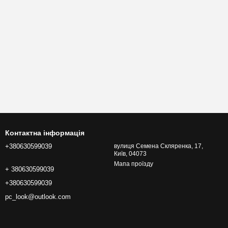
Контактна інформація
+380630599039
вулиця Семена Скляренка, 17,
Київ, 04073
Мапа проїзду
+ 380630599039
+380630599039
pc_look@outlook.com