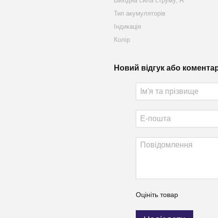
Вихідна сила струму, А
Тип акумуляторів
Індикація
Колір
Новий відгук або комента
Оцініть товар