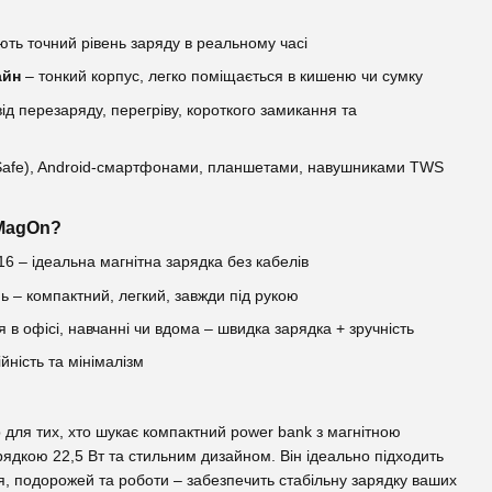
ють точний рівень заряду в реальному часі
айн
– тонкий корпус, легко поміщається в кишеню чи сумку
ід перезаряду, перегріву, короткого замикання та
Safe), Android-смартфонами, планшетами, навушниками TWS
 MagOn?
16 – ідеальна магнітна зарядка без кабелів
 – компактний, легкий, завжди під рукою
в офісі, навчанні чи вдома – швидка зарядка + зручність
ійність та мінімалізм
 для тих, хто шукає компактний power bank з магнітною
дкою 22,5 Вт та стильним дизайном. Він ідеально підходить
, подорожей та роботи – забезпечить стабільну зарядку ваших