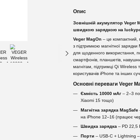
Опис
Зовнішній акумулятор Veger M
швидкою зарядкою на luckyp
Veger MagOn
– це компактний, 
з підтримкою магнітної зарядки 
для щоденного використання, п
смартфонів, планшетів, навушни
магнітам, підтримці Qi Wireless
користувачів iPhone та інших суч
Основні переваги Veger M
Ємність 10000 мАг
– 2–3 по
Xiaomi 15 тощо)
Магнітна зарядка MagSafe
на iPhone 12–16 (працює че
Швидка зарядка
– PD 22,5 
Порти
– USB-C + Lightning –