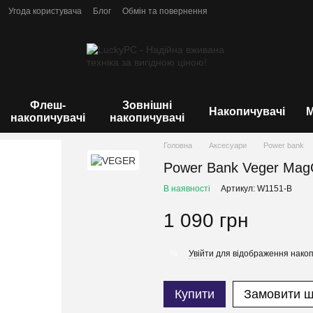
Угода користувача
Блог
Обмін та повернення
Флеш-
Зовнішні
Накопичувачі
М
накопичувачі
накопичувачі
Головна
Аксесуари
Power bank
Power Bank Veger Mag
В наявності
Артикул: W1151-B
1 090 грн
Увійти
для відображення накоп
%
Купити
Замовити 