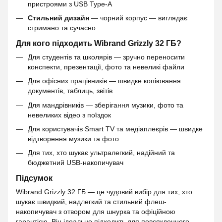
пристроями з USB Type-A
Стильний дизайн
— чорний корпус — виглядає
стримано та сучасно
Для кого підходить Wibrand Grizzly 32 ГБ?
Для студентів та школярів — зручно переносити
конспекти, презентації, фото та невеликі файли
Для офісних працівників — швидке копіювання
документів, таблиць, звітів
Для мандрівників — зберігання музики, фото та
невеликих відео з поїздок
Для користувачів Smart TV та медіаплеєрів — швидке
відтворення музики та фото
Для тих, хто шукає ультралегкий, надійний та
бюджетний USB-накопичувач
Підсумок
Wibrand Grizzly 32 ГБ — це чудовий вибір для тих, хто
шукає швидкий, надлегкий та стильний флеш-
накопичувач з отвором для шнурка та офіційною
гарантією. Він ідеально підходить для повсякденного