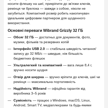
носити флешку на шиї, прикріпити до зв’язки ключів,
ремінця чи брелока — завжди з собою, ніколи не
загубиться. Компактний розмір робить накопичувач
ідеальним цифровим партнером для щоденного
використання.
Основні переваги Wibrand Grizzly 32 ГБ
Обсяг 32 ГБ
— достатньо для документів, фото,
музики, фільмів та резервних копій
Інтерфейс USB 2.0
— стабільна швидкість читання/
запису до 32 МБ/с — швидше, ніж більшість
бюджетних флешок
Ультралегкий та компактний
— вага лише 8,4 г,
зручно носити щодня
Отвір для шнурка
— зручно кріпити до ключів, шиї чи
ремінця — максимальна портативність
Надійність Wibrand
— офіційна гарантія від
виробника 3–5 років
Сумісність
— працює з Windows, macOS, Linux,
Android, Smart TV, медіаплеєрами та будь-якими