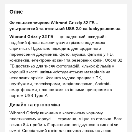
Опис
Флеш-накопичувач Wibrand Grizzly 32 ГБ –
ультралегкий та стильний USB 2.0 на luckypc.com.ua
Wibrand Grizzly 32 ГБ
— це надлегкий, швидкий і
надійний флеш-накопичувач з грізною ведмежою
спритністю! Ідеально підходить для щоденного
перенесення документів, фото, музики, фільмів у HD,
конспектів, електронних книг та резервних копій. Обсяг 32
ГБ достатньо для тисяч фотографій, кількох фільмів у
хорошій якості, шкільних/студентських матеріалів чи
невеликих архівів. Флешка чудово працює з ПК,
ноутбуками, телевізорами, медіаплеєрами, Android-
смартфонами, планшетами та іншими пристроями з
портом USB Type-A.
Дизайн та ергономіка
Wibrand Grizzly виконана в класичному чорному
пластиковому корпусі — стримана, міцна та стильна. Вага
всього 8,4 г робить її практично невідчутною в кишені чи
сумці. Спеціальний отвір для шнурка дозволяє легко